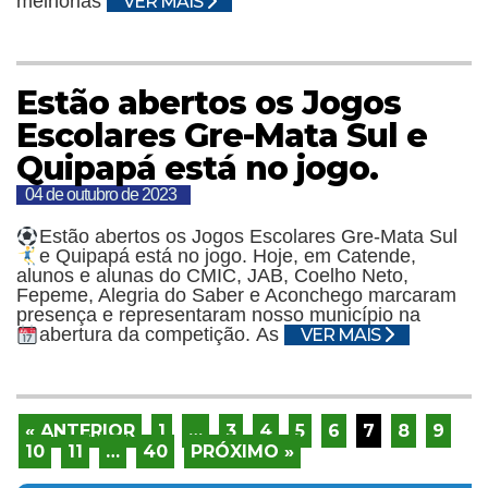
melhorias
VER MAIS
Estão abertos os Jogos
Escolares Gre-Mata Sul e
Quipapá está no jogo.
04 de outubro de 2023
Estão abertos os Jogos Escolares Gre-Mata Sul
e Quipapá está no jogo.
Hoje, em Catende,
alunos e alunas do CMIC, JAB, Coelho Neto,
Fepeme, Alegria do Saber e Aconchego marcaram
presença e representaram nosso município na
abertura da competição.
As
VER MAIS
« ANTERIOR
1
…
3
4
5
6
7
8
9
10
11
…
40
PRÓXIMO »