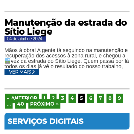
Manutenção da estrada do
Sítio Liege
04 de abril de 2024
Mãos à obra! A gente tá seguindo na manutenção e
recuperação dos acessos à zona rural, e chegou a
vez da estrada do Sítio Liege.
Quem passa por lá
todos os dias já vê o resultado do nosso trabalho,
VER MAIS
« ANTERIOR
1
2
3
4
5
6
7
8
9
…
40
PRÓXIMO »
SERVIÇOS DIGITAIS