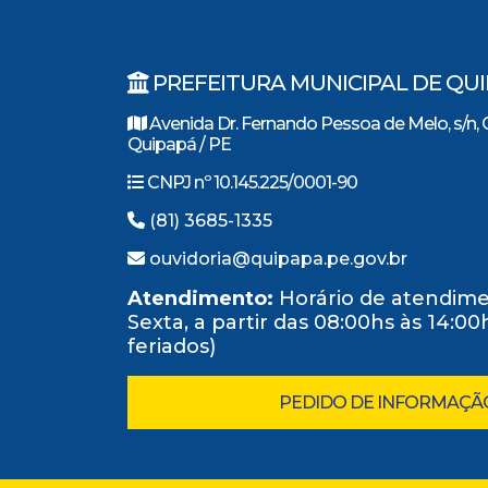
PREFEITURA MUNICIPAL DE QU
Avenida Dr. Fernando Pessoa de Melo, s/n, 
Quipapá / PE
CNPJ nº 10.145.225/0001-90
(81) 3685-1335
ouvidoria@quipapa.pe.gov.br
Atendimento:
Horário de atendime
Sexta, a partir das 08:00hs às 14:0
feriados)
PEDIDO DE INFORMAÇÃ