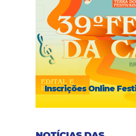
Quipapá Abre Inscriçõe
Canção Brasileira; Sai
NOTÍCIAS DAS