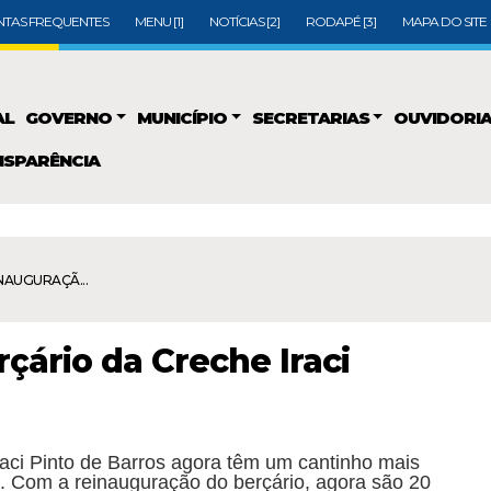
TAS FREQUENTES
MENU [1]
NOTÍCIAS [2]
RODAPÉ [3]
MAPA DO SITE
AL
GOVERNO
MUNICÍPIO
SECRETARIAS
OUVIDORI
SPARÊNCIA
NAUGURAÇÃ...
çário da Creche Iraci
aci Pinto de Barros agora têm um cantinho mais
o.
Com a reinauguração do berçário, agora são 20