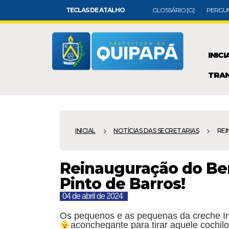
TECLAS DE ATALHO
GLOSSÁRIO [G]
PERGUN
INICI
TRAN
INICIAL
NOTÍCIAS DAS SECRETARIAS
REI
Reinauguração do Ber
Pinto de Barros!
04 de abril de 2024
Os pequenos e as pequenas da creche Ir
aconchegante para tirar aquele cochil