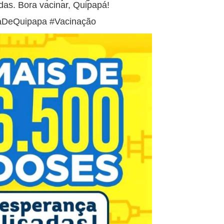
idas.
Bora vacinar, Quipapá!
aDeQuipapa #Vacinação