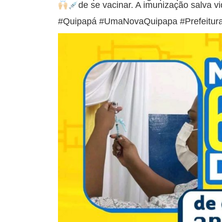
de se vacinar. A imunização salva v
#Quipapá #UmaNovaQuipapa #Prefeitur