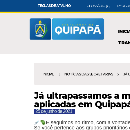
TECLAS DE ATALHO
GLOSSÁRIO [G]
PERGUN
INICI
TRAN
INICIAL
NOTÍCIAS DAS SECRETARIAS
JÁ 
Já ultrapassamos a m
aplicadas em Quipapá
25 de junho de 2021
E seguimos no ritmo, com a vontade
Se você pertence aos grupos prioritários