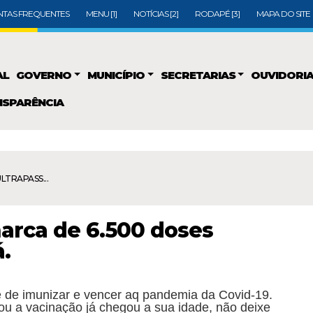
TAS FREQUENTES
MENU [1]
NOTÍCIAS [2]
RODAPÉ [3]
MAPA DO SITE
AL
GOVERNO
MUNICÍPIO
SECRETARIAS
OUVIDORI
SPARÊNCIA
ULTRAPASS...
arca de 6.500 doses
.
 de imunizar e vencer aq pandemia da Covid-19.
 ou a vacinação já chegou a sua idade, não deixe