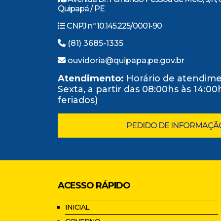
Quipapá / PE
CNPJ nº 10.145.225/0001-90
(81) 3685-1335
ouvidoria@quipapa.pe.gov.br
Atendimento:
Horário de atendime
Sexta, a partir das 08:00hs às 14:0
feriados)
PEDIDO DE INFORMAÇÃ
ACESSO RÁPIDO
INICIAL