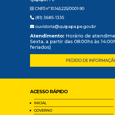
CNPJ nº 10.145.225/0001-90
(81) 3685-1335
ouvidoria@quipapa.pe.gov.br
Atendimento:
Horário de atendime
Sexta, a partir das 08:00hs às 14:0
feriados)
PEDIDO DE INFORMAÇÃ
ACESSO RÁPIDO
INICIAL
GOVERNO