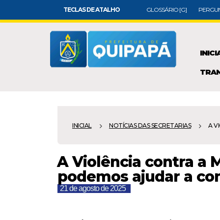
TECLAS DE ATALHO
GLOSSÁRIO [G]
PERGUN
INICI
TRAN
INICIAL
NOTÍCIAS DAS SECRETARIAS
️A V
️A Violência contra a
podemos ajudar a co
21 de agosto de 2025