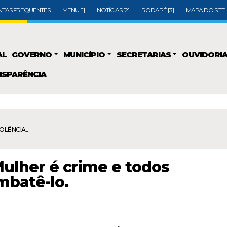
TAS FREQUENTES
MENU [1]
NOTÍCIAS [2]
RODAPÉ [3]
MAPA DO SITE
AL
GOVERNO
MUNICÍPIO
SECRETARIAS
OUVIDORI
SPARÊNCIA
IOLÊNCIA...
 Mulher é crime e todos
mbatê-lo.