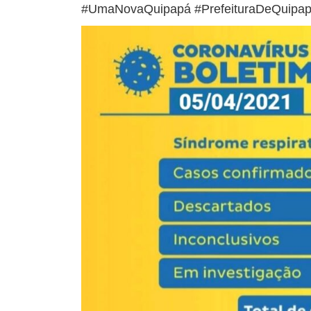
#UmaNovaQuipapá #PrefeituraDeQuipa