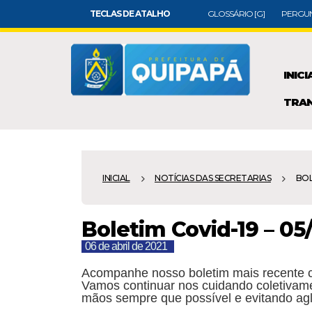
TECLAS DE ATALHO
GLOSSÁRIO [G]
PERGUN
INICI
TRAN
INICIAL
NOTÍCIAS DAS SECRETARIAS
BOL
Boletim Covid-19 – 05
06 de abril de 2021
Acompanhe nosso boletim mais recente 
Vamos continuar nos cuidando coletivame
mãos sempre que possível e evitando ag