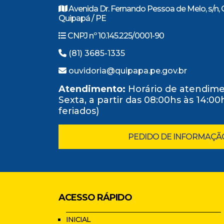
Avenida Dr. Fernando Pessoa de Melo, s/n, 
Quipapá / PE
CNPJ nº 10.145.225/0001-90
(81) 3685-1335
ouvidoria@quipapa.pe.gov.br
Atendimento:
Horário de atendime
Sexta, a partir das 08:00hs às 14:0
feriados)
PEDIDO DE INFORMAÇÃ
ACESSO RÁPIDO
INICIAL