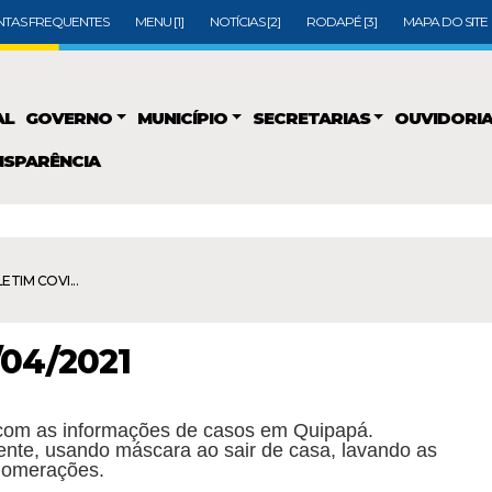
TAS FREQUENTES
MENU [1]
NOTÍCIAS [2]
RODAPÉ [3]
MAPA DO SITE
AL
GOVERNO
MUNICÍPIO
SECRETARIAS
OUVIDORI
SPARÊNCIA
ETIM COVI...
/04/2021
com as informações de casos em Quipapá.
nte, usando máscara ao sair de casa, lavando as
lomerações.