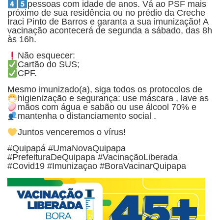
pessoas com idade de
anos. Vá ao PSF mais
próximo de sua residência ou no prédio da Creche
Iraci Pinto de Barros e garanta a sua imunização! A
vacinação acontecerá de segunda a sábado, das 8h
às 16h.
Não esquecer:
Cartão do SUS;
CPF.
Mesmo imunizado(a), siga todos os protocolos de
higienização e segurança: use máscara
, lave as
mãos com água e sabão
ou use álcool 70% e
mantenha o distanciamento social
.
Juntos venceremos o vírus!
#Quipapá #UmaNovaQuipapa
#PrefeituraDeQuipapa #VacinaçãoLiberada
#Covid19 #Imunizaçao #BoraVacinarQuipapa