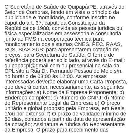
O Secretário de Saúde de Quipapá/PE, através do
Setor de Compras, tendo em vista o princípio da
publicidade e moralidade, conforme inscrito no
caput do art. 37, caput, da Constituição da
República de 1988, convida as pessoa jurídica ou
física especializadas em assessoria e consultoria
junto ao FMS na cooperação técnica para
monitoramento dos sistemas CNES, PEC, RAAS,
SUS, SIAS SUS; para apresentarem cotação de
preços, para Secretaria de Saúde. O termo de
referência poderá ser solicitado, através do E-mail:
quipapacpl@gmail.com ou presencial na sala da
CPL sito a Rua Dr. Fernando Pessoa de Melo s/n,
no horário de 08:00 ás 12:00. As empresas
interessadas deverão elaborar uma Carta Proposta,
que deverá conter, necessariamente, as seguintes
informações: a) Nome da Empresa Proponente; b)
Endereço completo; c) Número do CNPJ; d) Nome
do Representante Legal da Empresa; e) O preço
unitário e global proposto pela Empresa, em Reais
e/ou por extenso; f) O prazo de validade mínimo de
60 dias, contados a partir da data de apresentação
da cotação; Assinatura e rubrica do Representante
da Empresa. O prazo para recebimento das