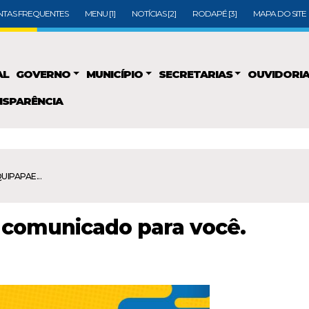
TAS FREQUENTES
MENU [1]
NOTÍCIAS [2]
RODAPÉ [3]
MAPA DO SITE
AL
GOVERNO
MUNICÍPIO
SECRETARIAS
OUVIDORI
SPARÊNCIA
QUIPAPAE...
 comunicado para você.