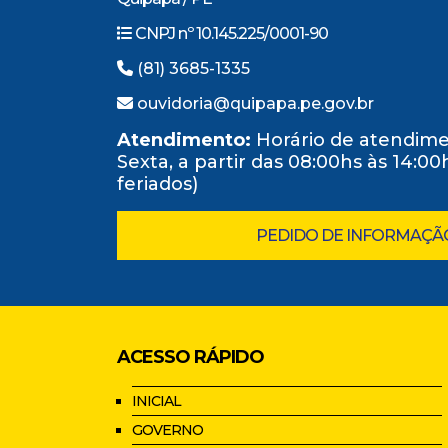
CNPJ nº 10.145.225/0001-90
(81) 3685-1335
ouvidoria@quipapa.pe.gov.br
Atendimento:
Horário de atendime
Sexta, a partir das 08:00hs às 14:0
feriados)
PEDIDO DE INFORMAÇÃ
ACESSO RÁPIDO
INICIAL
GOVERNO