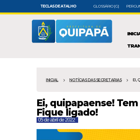
TECLAS DE ATALHO
GLOSSÁRIO [G]
PERGUN
INICI
TRAN
INICIAL
NOTÍCIAS DAS SECRETARIAS
EI, 
Ei, quipapaense! Tem
Fique ligado!
05 de abril de 2022