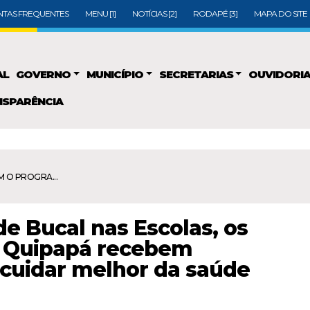
TAS FREQUENTES
MENU [1]
NOTÍCIAS [2]
RODAPÉ [3]
MAPA DO SITE
AL
GOVERNO
MUNICÍPIO
SECRETARIAS
OUVIDORI
SPARÊNCIA
 O PROGRA...
 Bucal nas Escolas, os
e Quipapá recebem
cuidar melhor da saúde