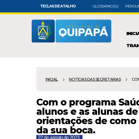
TECLAS DE ATALHO
GLOSSÁRIO [G]
PERGUN
INICI
TRAN
INICIAL
NOTÍCIAS DAS SECRETARIAS
COM
Com o programa Saúde
alunos e as alunas d
orientações de como 
da sua boca.
22 de agosto de 2023