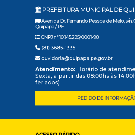
PREFEITURA MUNICIPAL DE QU
Avenida Dr. Fernando Pessoa de Melo, s/n, 
Quipapá / PE
CNPJ nº 10.145.225/0001-90
(81) 3685-1335
ouvidoria@quipapa.pe.gov.br
Atendimento:
Horário de atendime
Sexta, a partir das 08:00hs às 14:0
feriados)
PEDIDO DE INFORMAÇÃ
ACESSO RÁPIDO