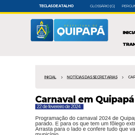
TECLAS DE ATALHO
GLOSSÁRIO [G]
PERGUN
INICI
TRAN
INICIAL
NOTÍCIAS DAS SECRETARIAS
CAR
Carnaval em Quipapá
22 de fevereiro de 2024
Programação do carnaval 2024 de Quipapá
parado. E para os que tem um fôlego ext
Arrasta para o lado e confere tudo que va
município.