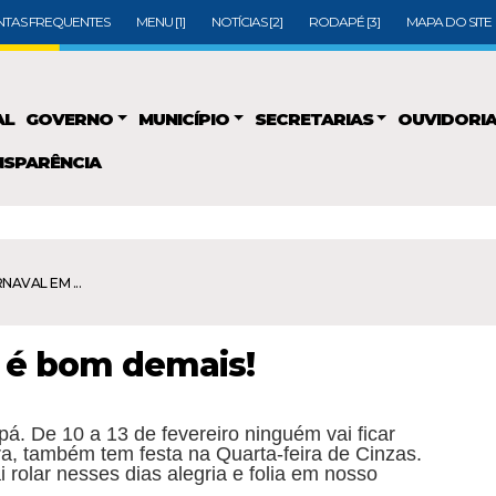
TAS FREQUENTES
MENU [1]
NOTÍCIAS [2]
RODAPÉ [3]
MAPA DO SITE
AL
GOVERNO
MUNICÍPIO
SECRETARIAS
OUVIDORI
SPARÊNCIA
NAVAL EM ...
 é bom demais!
. De 10 a 13 de fevereiro ninguém vai ficar
ra, também tem festa na Quarta-feira de Cinzas.
i rolar nesses dias alegria e folia em nosso