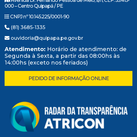
Avenida Dr. Fernando Pessoa de Melo, s/n, CEP: 55.415-
000 – Centro Quipapá / PE
CNPJ nº 10.145.225/0001-90
(81) 3685-1335
ouvidoria@quipapa.pe.gov.br
Atendimento:
Horário de atendimento: de
Segunda à Sexta, a partir das 08:00hs às
14:00hs (exceto nos feriados)
PEDIDO DE INFORMAÇÃO ONLINE