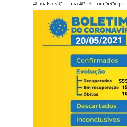
#UmaNovaQuipapá #PrefeituraDeQuipa