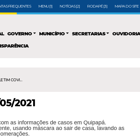
TAS FREQUENTES
MENU [1]
NOTÍCIAS [2]
RODAPÉ [3]
MAPA DO SITE
AL
GOVERNO
MUNICÍPIO
SECRETARIAS
OUVIDORI
SPARÊNCIA
ETIM COVI...
/05/2021
com as informações de casos em Quipapá.
nte, usando máscara ao sair de casa, lavando as
lomerações.