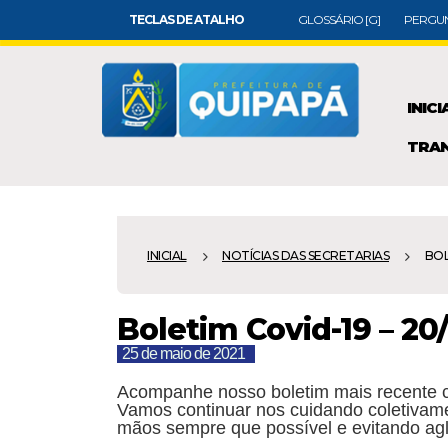
TECLAS DE ATALHO
GLOSSÁRIO [G]
PERGUN
INICI
TRAN
INICIAL
NOTÍCIAS DAS SECRETARIAS
BOL
Boletim Covid-19 – 20
25 de maio de 2021
Acompanhe nosso boletim mais recente 
Vamos continuar nos cuidando coletivame
mãos sempre que possível e evitando ag