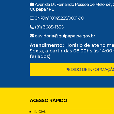
Avenida Dr. Fernando Pessoa de Melo, s/n, 
Quipapá / PE
CNPJ nº 10.145.225/0001-90
(81) 3685-1335
ouvidoria@quipapa.pe.gov.br
Atendimento:
Horário de atendime
Sexta, a partir das 08:00hs às 14:0
feriados)
PEDIDO DE INFORMAÇÃ
ACESSO RÁPIDO
INICIAL