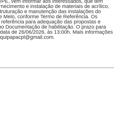
PE, vem informar aos interessados, que tem
ecimento e instalação de materiais de acrílico,
estruturação e manutenção das instalações do
de Melo, conforme Termo de Referência. Os
e referência para adequação das propostas e
o Documentação de habilitação. O prazo para
data de 26/06/2026, às 13:00h. Mais informações
l: quipapacpl@gmail.com.