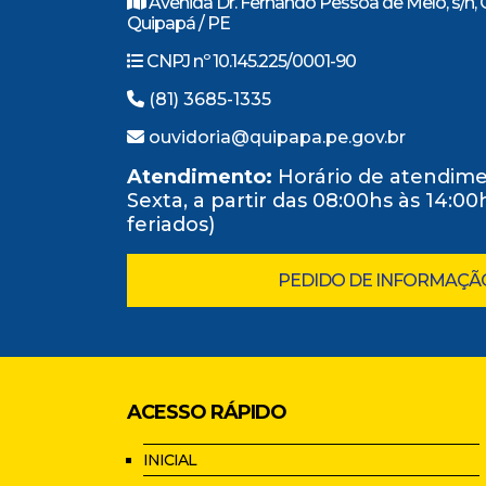
Avenida Dr. Fernando Pessoa de Melo, s/n, 
Quipapá / PE
CNPJ nº 10.145.225/0001-90
(81) 3685-1335
ouvidoria@quipapa.pe.gov.br
Atendimento:
Horário de atendime
Sexta, a partir das 08:00hs às 14:0
feriados)
PEDIDO DE INFORMAÇÃ
ACESSO RÁPIDO
INICIAL