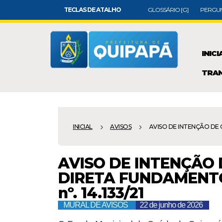
TECLAS DE ATALHO
GLOSSÁRIO [G]
PERGUN
INICI
TRAN
INICIAL
AVISOS
AVISO DE INTENÇÃO DE C
AVISO DE INTENÇÃO
DIRETA FUNDAMENTO L
nº. 14.133/21
MURAL DE AVISOS
22 de junho de 2026