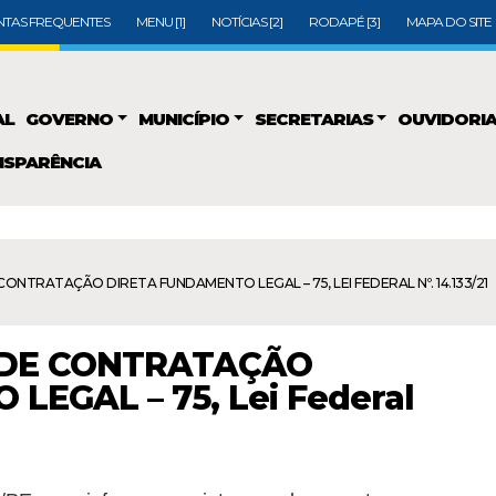
TAS FREQUENTES
MENU [1]
NOTÍCIAS [2]
RODAPÉ [3]
MAPA DO SITE
AL
GOVERNO
MUNICÍPIO
SECRETARIAS
OUVIDORI
SPARÊNCIA
ONTRATAÇÃO DIRETA FUNDAMENTO LEGAL – 75, LEI FEDERAL Nº. 14.133/21
 DE CONTRATAÇÃO
EGAL – 75, Lei Federal