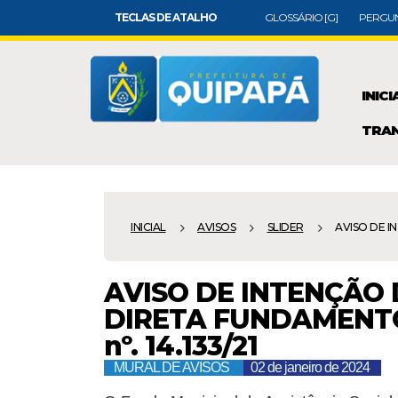
TECLAS DE ATALHO
GLOSSÁRIO [G]
PERGUN
INICI
TRAN
INICIAL
AVISOS
SLIDER
AVISO DE INT
AVISO DE INTENÇÃO
DIRETA FUNDAMENTO L
nº. 14.133/21
MURAL DE AVISOS
02 de janeiro de 2024