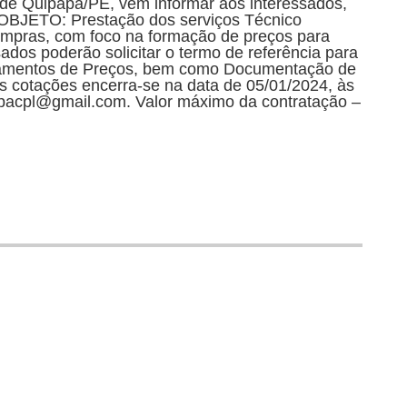
 de Quipapá/PE, vem informar aos interessados,
. OBJETO: Prestação dos serviços Técnico
compras, com foco na formação de preços para
ados poderão solicitar o termo de referência para
çamentos de Preços, bem como Documentação de
as cotações encerra-se na data de 05/01/2024, às
apacpl@gmail.com. Valor máximo da contratação –