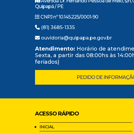
Avenida Dr. Fernando Pessoa de Melo, s/n, 
Quipapá / PE
CNPJ nº 10.145.225/0001-90
(81) 3685-1335
ouvidoria@quipapa.pe.gov.br
Atendimento:
Horário de atendime
Sexta, a partir das 08:00hs às 14:0
feriados)
PEDIDO DE INFORMAÇÃ
ACESSO RÁPIDO
INICIAL