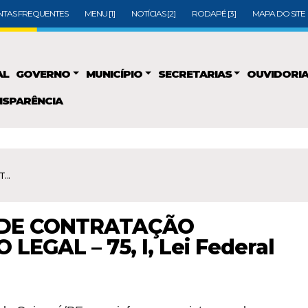
TAS FREQUENTES
MENU [1]
NOTÍCIAS [2]
RODAPÉ [3]
MAPA DO SITE
AL
GOVERNO
MUNICÍPIO
SECRETARIAS
OUVIDORI
SPARÊNCIA
...
 DE CONTRATAÇÃO
EGAL – 75, I, Lei Federal