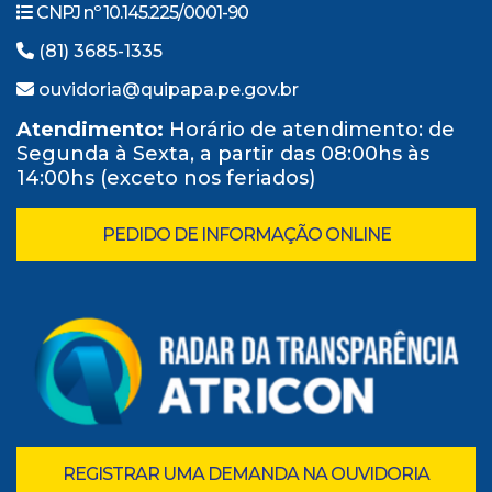
CNPJ nº 10.145.225/0001-90
(81) 3685-1335
ouvidoria@quipapa.pe.gov.br
Atendimento:
Horário de atendimento: de
Segunda à Sexta, a partir das 08:00hs às
14:00hs (exceto nos feriados)
PEDIDO DE INFORMAÇÃO ONLINE
REGISTRAR UMA DEMANDA NA OUVIDORIA