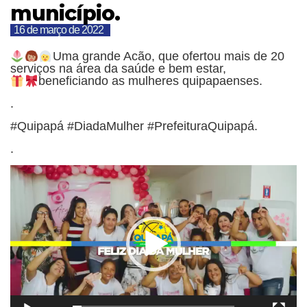
município.
16 de março de 2022
Uma grande Acão, que ofertou mais de 20
serviços na área da saúde e bem estar,
beneficiando as mulheres quipapaenses.
.
#Quipapá #DiadaMulher #PrefeituraQuipapá.
.
Tocador
de
vídeo